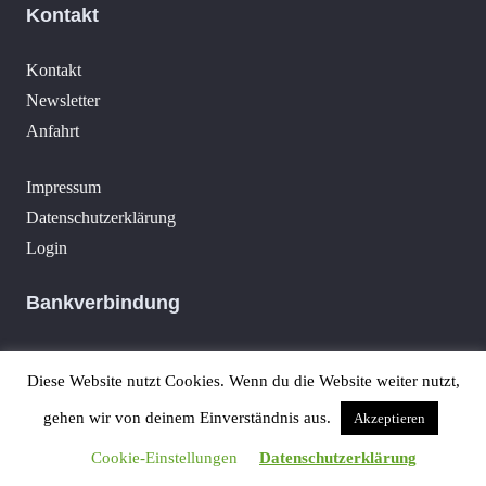
Kontakt
Kontakt
Newsletter
Anfahrt
Impressum
Datenschutzerklärung
Login
Bankverbindung
Volksbank Pur
Diese Website nutzt Cookies. Wenn du die Website weiter nutzt,
IBAN: DE39 6619 0000 0000 2033 00
BIC: GENODE61KA1
gehen wir von deinem Einverständnis aus.
Akzeptieren
Cookie-Einstellungen
Datenschutzerklärung