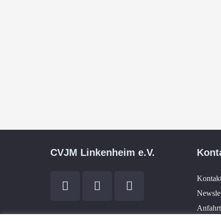
Herzensprojekt
von jungen Menschen, die
dafür begeistern wollen Jesus
zu folgen
CVJM Linkenheim e.V.
Kont
Kontak
Newslet
Anfahrt