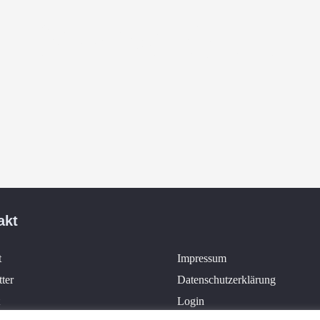
follow ist…
Treffpunkt
Gemeinschaft
Für alle jungen Menschen
über Gemeinde- und
mit oder ohne
Ortsgrenzen hinaus
Glaubenskontext
akt
t
Impressum
ter
Datenschutzerklärung
Login