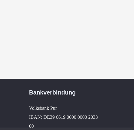
Place to be
komm einfach wie du bist
Bankverbindung
Volksbank Pur
IBAN: DE39 6619 0000 0000 2033
00