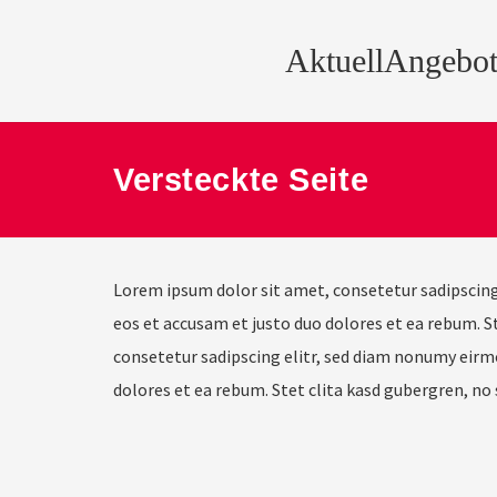
Aktuell
Angebot
Versteckte Seite
Lorem ipsum dolor sit amet, consetetur sadipscing
eos et accusam et justo duo dolores et ea rebum. 
consetetur sadipscing elitr, sed diam nonumy eirm
dolores et ea rebum. Stet clita kasd gubergren, no