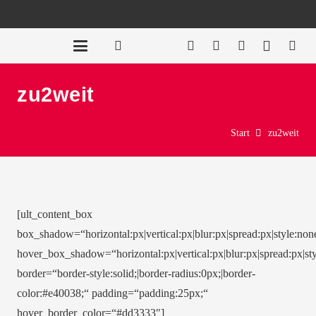
zu2weit
Start
zu2weit
[ult_content_box
box_shadow=“horizontal:px|vertical:px|blur:px|spread:px|style:non
hover_box_shadow=“horizontal:px|vertical:px|blur:px|spread:px|sty
border=“border-style:solid;|border-radius:0px;|border-
color:#e40038;“ padding=“padding:25px;“
hover_border_color=“#dd3333″]