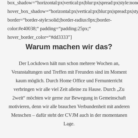
box_shadow=“horizontal:px|vertical:px|blur:px|spread:px|style:non
hover_box_shadow=“horizontal:px|vertical:px|blur:px|spread:px|sty
border=“border-style:solid;|border-radius:0px;|border-
color:#e40038;“ padding=“padding:25px;“
hover_border_color=“#dd3333″]
Warum machen wir das?
Der Lockdown hält nun schon mehrere Wochen an,
Veranstaltungen und Treffen mit Freunden sind im Moment
kaum möglich. Durch Home Office und Fernunterricht
verbringen wir alle viel Zeit alleine zu Hause. Durch „Zu
2weit“ möchten wir gerne zur Bewegung in Gemeinschaft
motivieren, denn wir alle brauchen Verbundenheit mit anderen
Menschen – dafür steht der CVJM auch in der momentanen
Lage.