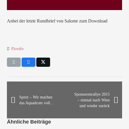
Anbei der letzte Rundbrief von Salome zum Download
Plovdiv
Sponsorenrallye 2015
Spirit – Wir machen
– einmal nach Wien
das Aquadrom voll…
und wieder zurück
Ähnliche Beiträge