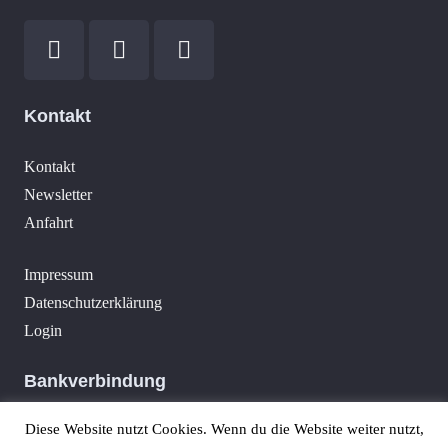
Kontakt
Kontakt
Newsletter
Anfahrt
Impressum
Datenschutzerklärung
Login
Bankverbindung
Diese Website nutzt Cookies. Wenn du die Website weiter nutzt,
Volksbank Pur