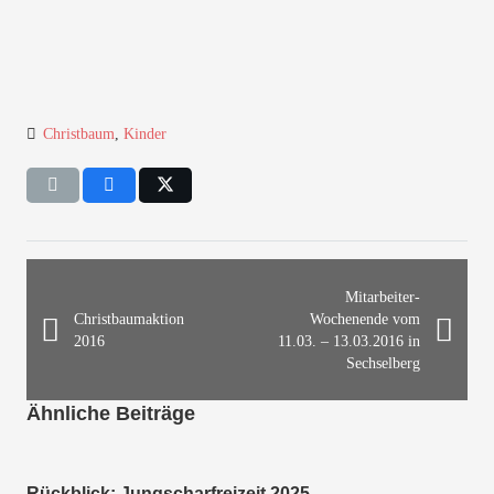
Christbaum
,
Kinder
Mitarbeiter-
Christbaumaktion
Wochenende vom
2016
11.03. – 13.03.2016 in
Sechselberg
Ähnliche Beiträge
Rückblick: Jungscharfreizeit 2025