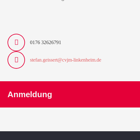
0176 32626791
stefan.geissert@cvjm-linkenheim.de
Anmeldung