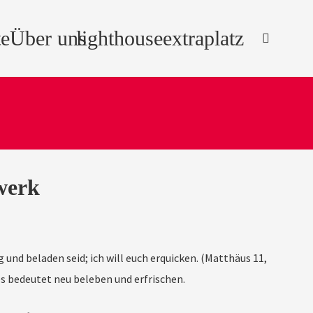
e
Über uns
lighthouse
extraplatz
werk
g und beladen seid; ich will euch erquicken. (Matthäus 11,
 es bedeutet neu beleben und erfrischen.