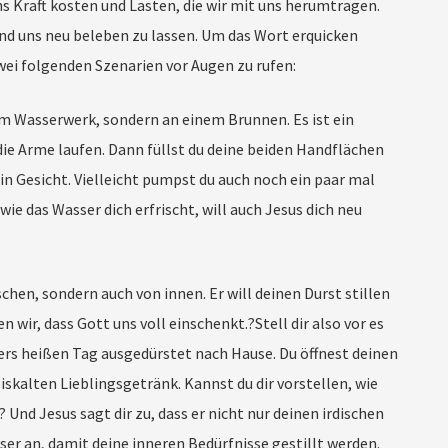
ns Kraft kosten und Lasten, die wir mit uns herumtragen.
nd uns neu beleben zu lassen. Um das Wort erquicken
 zwei folgenden Szenarien vor Augen zu rufen:
er am Wasserwerk, sondern an einem Brunnen. Es ist ein
die Arme laufen. Dann füllst du deine beiden Handflächen
in Gesicht. Vielleicht pumpst du auch noch ein paar mal
wie das Wasser dich erfrischt, will auch Jesus dich neu
schen, sondern auch von innen. Er will deinen Durst stillen
n wir, dass Gott uns voll einschenkt.?Stell dir also vor es
s heißen Tag ausgedürstet nach Hause. Du öffnest deinen
iskalten Lieblingsgetränk. Kannst du dir vorstellen, wie
? Und Jesus sagt dir zu, dass er nicht nur deinen irdischen
asser an, damit deine inneren Bedürfnisse gestillt werden.