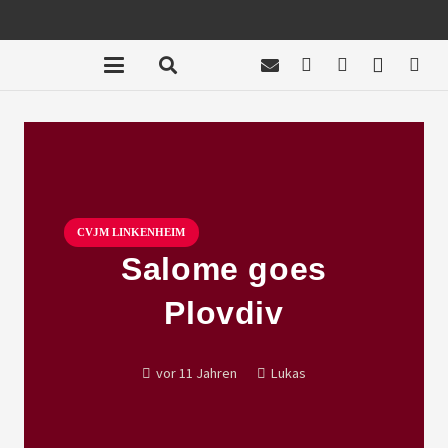
CVJM LINKENHEIM
Salome goes
Plovdiv
vor 11 Jahren
Lukas