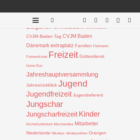
Beiträge nach Schlagwort
Aktion
!
Bauprojekt
Badentreff
Bulgarien
Christbaum
Christmasbox
CVJM Baden
CVJM-Baden-Tag
extraplatz
Dänemark
Familien
Flohmarkt
Freizeit
Gottesdienst
Fotowerkstatt
Home Run
Jahreshauptversammlung
Jugend
Jahresrückblick
Jugendfreizeit
Jugendreferent
Jungschar
Kinder
Jungscharfreizeit
Mitarbeiter
KircheKunterbunt
Merchandise
Niederlande
Orangen
Nikolaus
nikolausaktion