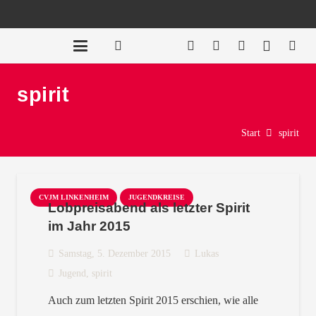
spirit
Start
spirit
CVJM LINKENHEIM
JUGENDKREISE
Lobpreisabend als letzter Spirit
im Jahr 2015
Samstag, 5. Dezember 2015
Lukas
Jugend
,
spirit
Auch zum letzten Spirit 2015 erschien, wie alle