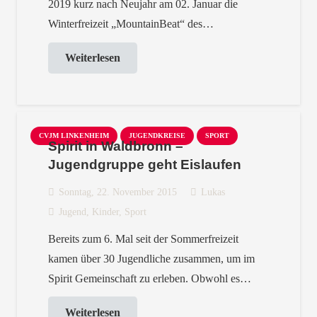
2019 kurz nach Neujahr am 02. Januar die
Winterfreizeit „MountainBeat“ des…
Weiterlesen
CVJM LINKENHEIM
JUGENDKREISE
SPORT
Spirit in Waldbronn –
Jugendgruppe geht Eislaufen
Sonntag, 22. November 2015
Lukas
Jugend
,
Kinder
,
Sport
Bereits zum 6. Mal seit der Sommerfreizeit
kamen über 30 Jugendliche zusammen, um im
Spirit Gemeinschaft zu erleben. Obwohl es…
Weiterlesen