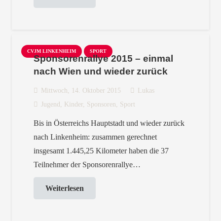
CVJM LINKENHEIM
SPORT
Sponsorenrallye 2015 – einmal
nach Wien und wieder zurück
Mittwoch, 14. Oktober 2015
Lukas
Jugend
,
Kinder
,
Sponsoren
,
Sport
Bis in Österreichs Hauptstadt und wieder zurück
nach Linkenheim: zusammen gerechnet
insgesamt 1.445,25 Kilometer haben die 37
Teilnehmer der Sponsorenrallye…
Weiterlesen