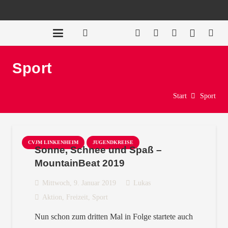
Sport
Start
Sport
CVJM LINKENHEIM
JUGENDKREISE
Sonne, Schnee und Spaß –
MountainBeat 2019
Mittwoch, 9. Januar 2019
Lukas
Aktion
,
Freizeit
,
Sport
Nun schon zum dritten Mal in Folge startete auch