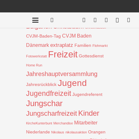
Beiträge nach Schlagwort
Aktion
!
Bauprojekt
Badentreff
Bulgarien
Christbaum
Christmasbox
CVJM Baden
CVJM-Baden-Tag
extraplatz
Dänemark
Familien
Flohmarkt
Freizeit
Gottesdienst
Fotowerkstatt
Home Run
Jahreshauptversammlung
Jugend
Jahresrückblick
Jugendfreizeit
Jugendreferent
Jungschar
Kinder
Jungscharfreizeit
Mitarbeiter
KircheKunterbunt
Merchandise
Niederlande
Orangen
Nikolaus
nikolausaktion