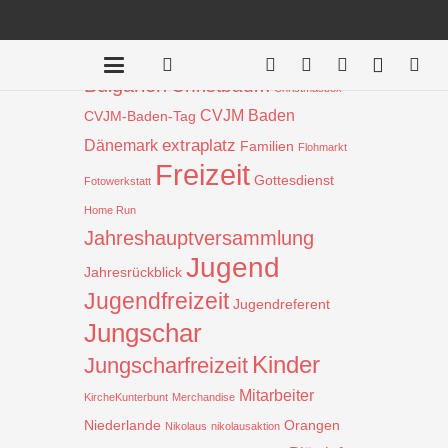
Beiträge nach Schlagwort
Aktion
!
Bauprojekt
Badentreff
Bulgarien
Christbaum
Christmasbox
CVJM Baden
CVJM-Baden-Tag
extraplatz
Dänemark
Familien
Flohmarkt
Freizeit
Gottesdienst
Fotowerkstatt
Home Run
Jahreshauptversammlung
Jugend
Jahresrückblick
Jugendfreizeit
Jugendreferent
Jungschar
Kinder
Jungscharfreizeit
Mitarbeiter
KircheKunterbunt
Merchandise
Niederlande
Orangen
Nikolaus
nikolausaktion