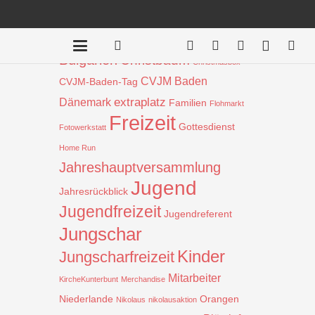
Beiträge nach Schlagwort
Aktion
!
Bauprojekt
Badentreff
Bulgarien
Christbaum
Christmasbox
CVJM Baden
CVJM-Baden-Tag
extraplatz
Dänemark
Familien
Flohmarkt
Freizeit
Gottesdienst
Fotowerkstatt
Home Run
Jahreshauptversammlung
Jugend
Jahresrückblick
Jugendfreizeit
Jugendreferent
Jungschar
Kinder
Jungscharfreizeit
Mitarbeiter
KircheKunterbunt
Merchandise
Niederlande
Orangen
Nikolaus
nikolausaktion