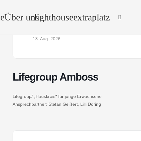
e
Über uns
lighthouse
extraplatz
Datum
U
13. Aug. 2026
Lifegroup Amboss
Lifegroup/ „Hauskreis“ für junge Erwachsene
Ansprechpartner: Stefan Geißert, Lilli Döring