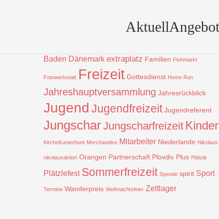
Beiträge nach Schlagwort
Aktuell
Angebot
Aktion
Bulgarien
!
Bauprojekt
Badentreff
Christbaum
CVJM
CVJM-Baden-Tag
Christmasbox
extraplatz
Baden
Dänemark
Familien
Flohmarkt
Freizeit
Gottesdienst
Fotowerkstatt
Home Run
Jahreshauptversammlung
Jahresrückblick
Jugend
Jugendfreizeit
Jugendreferent
Jungschar
Kinder
Jungscharfreizeit
Mitarbeiter
Niederlande
KircheKunterbunt
Merchandise
Nikolaus
Orangen
Partnerschaft
Plovdiv
Plus
nikolausaktion
Plätzle
Sommerfreizeit
Plätzlefest
Sport
spirit
Spende
Zeltlager
Wanderpreis
Termine
Weihnachtsfeier