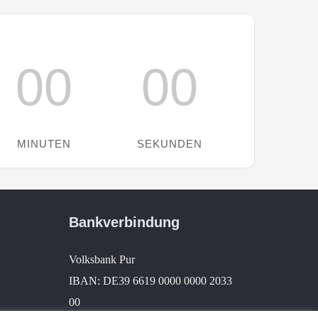
00
00
MINUTEN
SEKUNDEN
Bankverbindung
Volksbank Pur
IBAN: DE39 6619 0000 0000 2033
00