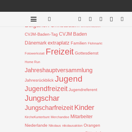
Beiträge nach Schlagwort
Aktion
!
Bauprojekt
Badentreff
Bulgarien
Christbaum
Christmasbox
CVJM Baden
CVJM-Baden-Tag
extraplatz
Dänemark
Familien
Flohmarkt
Freizeit
Gottesdienst
Fotowerkstatt
Home Run
Jahreshauptversammlung
Jugend
Jahresrückblick
Jugendfreizeit
Jugendreferent
Jungschar
Kinder
Jungscharfreizeit
Mitarbeiter
KircheKunterbunt
Merchandise
Niederlande
Orangen
Nikolaus
nikolausaktion