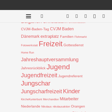
Beiträge nach Schlagwort
Aktion
!
Bauprojekt
Badentreff
Bulgarien
Christbaum
Christmasbox
CVJM Baden
CVJM-Baden-Tag
extraplatz
Dänemark
Familien
Flohmarkt
Freizeit
Gottesdienst
Fotowerkstatt
Home Run
Jahreshauptversammlung
Jugend
Jahresrückblick
Jugendfreizeit
Jugendreferent
Jungschar
Kinder
Jungscharfreizeit
Mitarbeiter
KircheKunterbunt
Merchandise
Niederlande
Orangen
Nikolaus
nikolausaktion