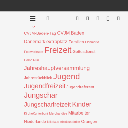
Beiträge nach Schlagwort
Aktion
!
Bauprojekt
Badentreff
Bulgarien
Christbaum
Christmasbox
CVJM Baden
CVJM-Baden-Tag
extraplatz
Dänemark
Familien
Flohmarkt
Freizeit
Gottesdienst
Fotowerkstatt
Home Run
Jahreshauptversammlung
Jugend
Jahresrückblick
Jugendfreizeit
Jugendreferent
Jungschar
Kinder
Jungscharfreizeit
Mitarbeiter
KircheKunterbunt
Merchandise
Niederlande
Orangen
Nikolaus
nikolausaktion