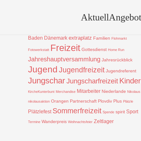
Beiträge nach Schlagwort
Aktuell
Angebot
Aktion
Bulgarien
!
Bauprojekt
Badentreff
Christbaum
CVJM
CVJM-Baden-Tag
Christmasbox
extraplatz
Baden
Dänemark
Familien
Flohmarkt
Freizeit
Gottesdienst
Fotowerkstatt
Home Run
Jahreshauptversammlung
Jahresrückblick
Jugend
Jugendfreizeit
Jugendreferent
Jungschar
Kinder
Jungscharfreizeit
Mitarbeiter
Niederlande
KircheKunterbunt
Merchandise
Nikolaus
Orangen
Partnerschaft
Plovdiv
Plus
nikolausaktion
Plätzle
Sommerfreizeit
Plätzlefest
Sport
spirit
Spende
Zeltlager
Wanderpreis
Termine
Weihnachtsfeier