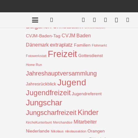
Beiträge nach Schlagwort
Aktion
!
Bauprojekt
Badentreff
Bulgarien
Christbaum
Christmasbox
CVJM Baden
CVJM-Baden-Tag
extraplatz
Dänemark
Familien
Flohmarkt
Freizeit
Gottesdienst
Fotowerkstatt
Home Run
Jahreshauptversammlung
Jugend
Jahresrückblick
Jugendfreizeit
Jugendreferent
Jungschar
Kinder
Jungscharfreizeit
Mitarbeiter
KircheKunterbunt
Merchandise
Niederlande
Orangen
Nikolaus
nikolausaktion